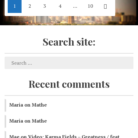
1
2
3
4
…
10
Search site:
Recent comments
Maria
on
Mathe
Maria
on
Mathe
Mae
on
Video: Karma Fields – Greatness / feat.