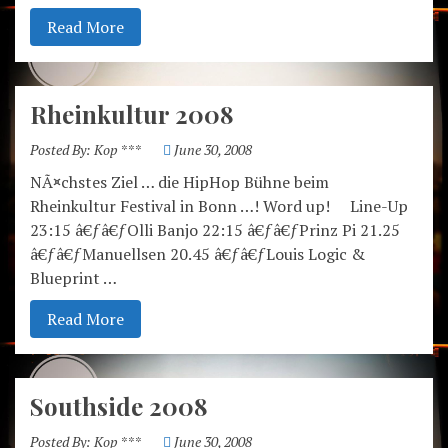
Read More
Rheinkultur 2008
Posted By:
Kop ***
June 30, 2008
NÃ¤chstes Ziel … die HipHop Bühne beim
Rheinkultur Festival in Bonn …! Word up! Line-Up
23:15 â€ƒâ€ƒOlli Banjo 22:15 â€ƒâ€ƒPrinz Pi 21.25
â€ƒâ€ƒManuellsen 20.45 â€ƒâ€ƒLouis Logic &
Blueprint …
Read More
Southside 2008
Posted By:
Kop ***
June 30, 2008