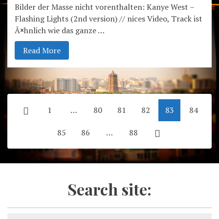
Bilder der Masse nicht vorenthalten: Kanye West –
Flashing Lights (2nd version) // nices Video, Track ist
Ã¤hnlich wie das ganze …
Read More
1
…
80
81
82
83
84
85
86
…
88
Search site: