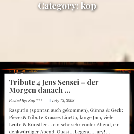
Category:
kop
Tribute 4 Jens Sensei – der
Morgen danach …
Posted By:
Kop ***
July 12, 2008
Rasputin (spontan auch gekommen), Günna & Geck:
Pieces&Tribute Krasses LineUp, lange Jam, viele
kop – crossing boarders
Leute & Künstler … ein sehr sehr cooler Abend, ein
denkwürdiger Abend! Quasi … Legend … ary! …