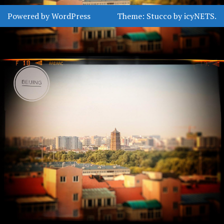
Powered by WordPress
Theme:
Stucco
by
icyNETS
.